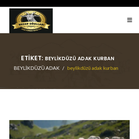
ETIKET:
BEYLIKDÜZÜ ADAK KURBAN
BEYLİKDÜZÜ ADAK
beylikdüzü adak kurban