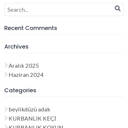
Search
for:
Recent Comments
Archives
Aralık 2025
Haziran 2024
Categories
beylikdüzü adak
KURBANLIK KEÇİ
KURBANLIK KOYUN