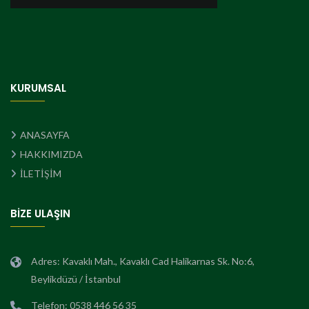
KURUMSAL
ANASAYFA
HAKKIMIZDA
İLETİŞİM
BİZE ULAŞIN
Adres: Kavaklı Mah., Kavaklı Cad Halikarnas Sk. No:6,
Beylikdüzü / İstanbul
Telefon: 0538 446 56 35