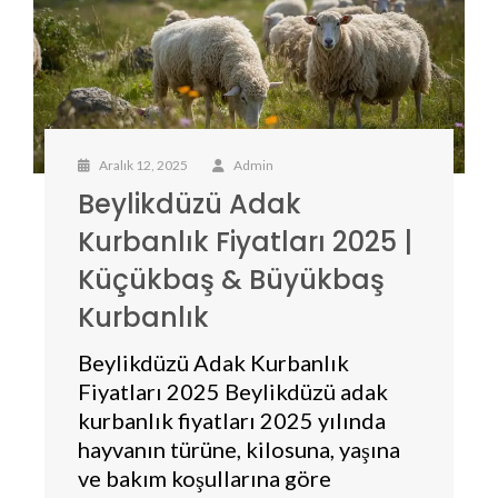
Aralık 12, 2025
Admin
Beylikdüzü Adak
Kurbanlık Fiyatları 2025 |
Küçükbaş & Büyükbaş
Kurbanlık
Beylikdüzü Adak Kurbanlık
Fiyatları 2025 Beylikdüzü adak
kurbanlık fiyatları 2025 yılında
hayvanın türüne, kilosuna, yaşına
ve bakım koşullarına göre