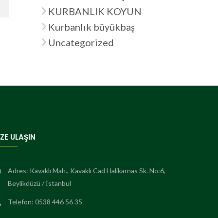
KURBANLIK KOYUN
Kurbanlık büyükbaş
Uncategorized
İZE ULAŞIN
Adres: Kavaklı Mah., Kavaklı Cad Halikarnas Sk. No:6,
Beylikdüzü / İstanbul
Telefon: 0538 446 56 35